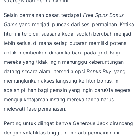
strategis dari permainan ini.
Selain permainan dasar, terdapat
Free Spins Bonus
Game
yang menjadi puncak dari sesi permainan. Ketika
fitur ini terpicu, suasana kedai seolah berubah menjadi
lebih serius, di mana setiap putaran memiliki potensi
untuk memberikan dinamika baru pada grid. Bagi
mereka yang tidak ingin menunggu keberuntungan
datang secara alami, tersedia opsi
Bonus Buy
, yang
memungkinkan akses langsung ke fitur bonus. Ini
adalah pilihan bagi pemain yang ingin baru01a segera
menguji ketajaman insting mereka tanpa harus
melewati fase pemanasan.
Penting untuk diingat bahwa Generous Jack dirancang
dengan volatilitas tinggi. Ini berarti permainan ini