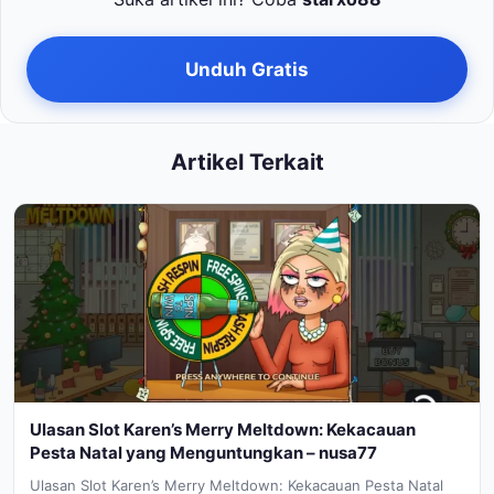
Unduh Gratis
Artikel Terkait
Ulasan Slot Karen’s Merry Meltdown: Kekacauan
Pesta Natal yang Menguntungkan – nusa77
Ulasan Slot Karen’s Merry Meltdown: Kekacauan Pesta Natal