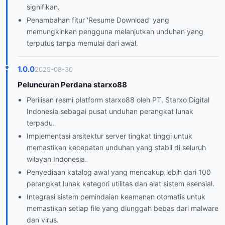
signifikan.
Penambahan fitur 'Resume Download' yang
memungkinkan pengguna melanjutkan unduhan yang
terputus tanpa memulai dari awal.
1.0.0
2025-08-30
Peluncuran Perdana starxo88
Perilisan resmi platform starxo88 oleh PT. Starxo Digital
Indonesia sebagai pusat unduhan perangkat lunak
terpadu.
Implementasi arsitektur server tingkat tinggi untuk
memastikan kecepatan unduhan yang stabil di seluruh
wilayah Indonesia.
Penyediaan katalog awal yang mencakup lebih dari 100
perangkat lunak kategori utilitas dan alat sistem esensial.
Integrasi sistem pemindaian keamanan otomatis untuk
memastikan setiap file yang diunggah bebas dari malware
dan virus.