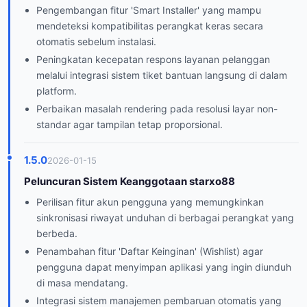
Pengembangan fitur 'Smart Installer' yang mampu
mendeteksi kompatibilitas perangkat keras secara
otomatis sebelum instalasi.
Peningkatan kecepatan respons layanan pelanggan
melalui integrasi sistem tiket bantuan langsung di dalam
platform.
Perbaikan masalah rendering pada resolusi layar non-
standar agar tampilan tetap proporsional.
1.5.0
2026-01-15
Peluncuran Sistem Keanggotaan starxo88
Perilisan fitur akun pengguna yang memungkinkan
sinkronisasi riwayat unduhan di berbagai perangkat yang
berbeda.
Penambahan fitur 'Daftar Keinginan' (Wishlist) agar
pengguna dapat menyimpan aplikasi yang ingin diunduh
di masa mendatang.
Integrasi sistem manajemen pembaruan otomatis yang