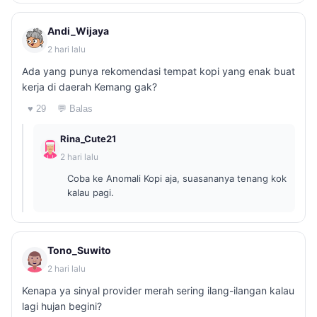
Andi_Wijaya
2 hari lalu
Ada yang punya rekomendasi tempat kopi yang enak buat
kerja di daerah Kemang gak?
♥ 29
💬 Balas
Rina_Cute21
2 hari lalu
Coba ke Anomali Kopi aja, suasananya tenang kok
kalau pagi.
Tono_Suwito
2 hari lalu
Kenapa ya sinyal provider merah sering ilang-ilangan kalau
lagi hujan begini?