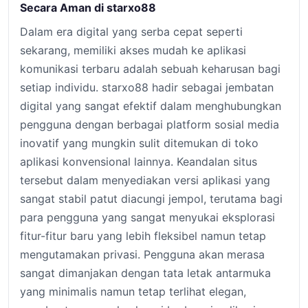
Secara Aman di starxo88
Dalam era digital yang serba cepat seperti
sekarang, memiliki akses mudah ke aplikasi
komunikasi terbaru adalah sebuah keharusan bagi
setiap individu. starxo88 hadir sebagai jembatan
digital yang sangat efektif dalam menghubungkan
pengguna dengan berbagai platform sosial media
inovatif yang mungkin sulit ditemukan di toko
aplikasi konvensional lainnya. Keandalan situs
tersebut dalam menyediakan versi aplikasi yang
sangat stabil patut diacungi jempol, terutama bagi
para pengguna yang sangat menyukai eksplorasi
fitur-fitur baru yang lebih fleksibel namun tetap
mengutamakan privasi. Pengguna akan merasa
sangat dimanjakan dengan tata letak antarmuka
yang minimalis namun tetap terlihat elegan,