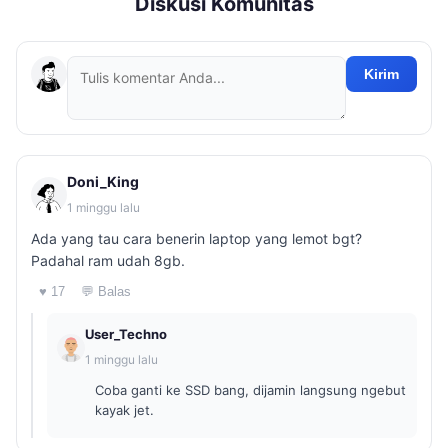
Diskusi Komunitas
Kirim
Doni_King
1 minggu lalu
Ada yang tau cara benerin laptop yang lemot bgt?
Padahal ram udah 8gb.
♥ 17
💬 Balas
User_Techno
1 minggu lalu
Coba ganti ke SSD bang, dijamin langsung ngebut
kayak jet.