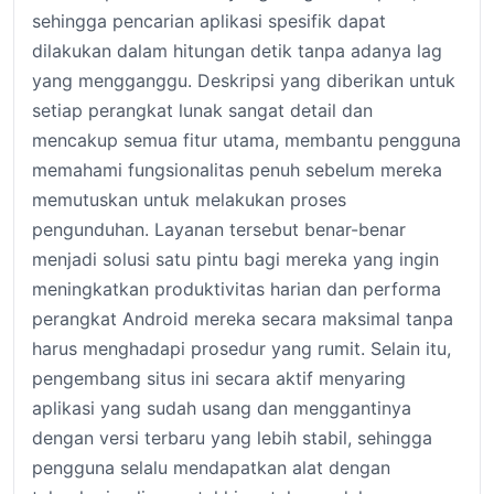
sehingga pencarian aplikasi spesifik dapat
dilakukan dalam hitungan detik tanpa adanya lag
yang mengganggu. Deskripsi yang diberikan untuk
setiap perangkat lunak sangat detail dan
mencakup semua fitur utama, membantu pengguna
memahami fungsionalitas penuh sebelum mereka
memutuskan untuk melakukan proses
pengunduhan. Layanan tersebut benar-benar
menjadi solusi satu pintu bagi mereka yang ingin
meningkatkan produktivitas harian dan performa
perangkat Android mereka secara maksimal tanpa
harus menghadapi prosedur yang rumit. Selain itu,
pengembang situs ini secara aktif menyaring
aplikasi yang sudah usang dan menggantinya
dengan versi terbaru yang lebih stabil, sehingga
pengguna selalu mendapatkan alat dengan