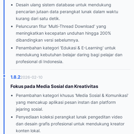
Desain ulang sistem database untuk mendukung
pencarian jutaan data perangkat lunak dalam waktu
kurang dari satu detik.
Peluncuran fitur 'Multi-Thread Download' yang
meningkatkan kecepatan unduhan hingga 200%
dibandingkan versi sebelumnya.
Penambahan kategori 'Edukasi & E-Learning' untuk
mendukung kebutuhan belajar daring bagi pelajar dan
profesional di Indonesia.
1.8.2
2026-02-10
Fokus pada Media Sosial dan Kreativitas
Penambahan kategori khusus 'Media Sosial & Komunikasi'
yang mencakup aplikasi pesan instan dan platform
jejaring sosial.
Penyediaan koleksi perangkat lunak pengeditan video
dan desain grafis profesional untuk mendukung kreator
konten lokal.