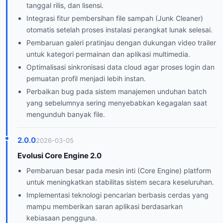
tanggal rilis, dan lisensi.
Integrasi fitur pembersihan file sampah (Junk Cleaner)
otomatis setelah proses instalasi perangkat lunak selesai.
Pembaruan galeri pratinjau dengan dukungan video trailer
untuk kategori permainan dan aplikasi multimedia.
Optimalisasi sinkronisasi data cloud agar proses login dan
pemuatan profil menjadi lebih instan.
Perbaikan bug pada sistem manajemen unduhan batch
yang sebelumnya sering menyebabkan kegagalan saat
mengunduh banyak file.
2.0.0
2026-03-05
Evolusi Core Engine 2.0
Pembaruan besar pada mesin inti (Core Engine) platform
untuk meningkatkan stabilitas sistem secara keseluruhan.
Implementasi teknologi pencarian berbasis cerdas yang
mampu memberikan saran aplikasi berdasarkan
kebiasaan pengguna.