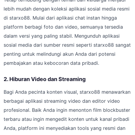
lebih mudah dengan koleksi aplikasi sosial media resmi
di starxo88. Mulai dari aplikasi chat instan hingga
platform berbagi foto dan video, semuanya tersedia
dalam versi yang paling stabil. Mengunduh aplikasi
sosial media dari sumber resmi seperti starxo88 sangat
penting untuk melindungi akun Anda dari potensi
pembajakan atau kebocoran data pribadi.
2. Hiburan Video dan Streaming
Bagi Anda pecinta konten visual, starxo88 menawarkan
berbagai aplikasi streaming video dan editor video
profesional. Baik Anda ingin menonton film blockbuster
terbaru atau ingin mengedit konten untuk kanal pribadi
Anda, platform ini menyediakan tools yang resmi dan