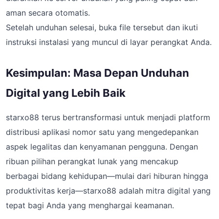
aman secara otomatis.
Setelah unduhan selesai, buka file tersebut dan ikuti
instruksi instalasi yang muncul di layar perangkat Anda.
Kesimpulan: Masa Depan Unduhan
Digital yang Lebih Baik
starxo88 terus bertransformasi untuk menjadi platform
distribusi aplikasi nomor satu yang mengedepankan
aspek legalitas dan kenyamanan pengguna. Dengan
ribuan pilihan perangkat lunak yang mencakup
berbagai bidang kehidupan—mulai dari hiburan hingga
produktivitas kerja—starxo88 adalah mitra digital yang
tepat bagi Anda yang menghargai keamanan.