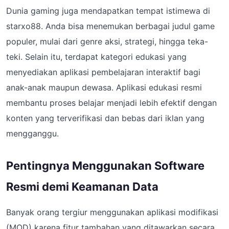
Dunia gaming juga mendapatkan tempat istimewa di
starxo88. Anda bisa menemukan berbagai judul game
populer, mulai dari genre aksi, strategi, hingga teka-
teki. Selain itu, terdapat kategori edukasi yang
menyediakan aplikasi pembelajaran interaktif bagi
anak-anak maupun dewasa. Aplikasi edukasi resmi
membantu proses belajar menjadi lebih efektif dengan
konten yang terverifikasi dan bebas dari iklan yang
mengganggu.
Pentingnya Menggunakan Software
Resmi demi Keamanan Data
Banyak orang tergiur menggunakan aplikasi modifikasi
(MOD) karena fitur tambahan yang ditawarkan secara