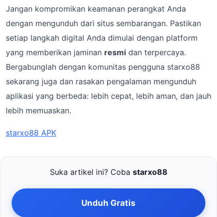
Jangan kompromikan keamanan perangkat Anda
dengan mengunduh dari situs sembarangan. Pastikan
setiap langkah digital Anda dimulai dengan platform
yang memberikan jaminan
resmi
dan terpercaya.
Bergabunglah dengan komunitas pengguna starxo88
sekarang juga dan rasakan pengalaman mengunduh
aplikasi yang berbeda: lebih cepat, lebih aman, dan jauh
lebih memuaskan.
starxo88 APK
Suka artikel ini? Coba
starxo88
Unduh Gratis