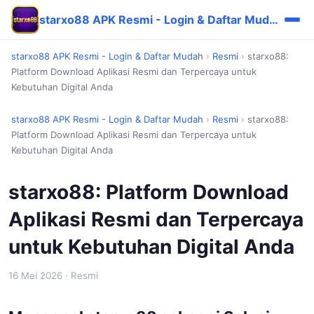
starxo88 APK Resmi - Login & Daftar Mudah
starxo88 APK Resmi - Login & Daftar Mudah
›
Resmi
›
starxo88:
Platform Download Aplikasi Resmi dan Terpercaya untuk
Kebutuhan Digital Anda
starxo88 APK Resmi - Login & Daftar Mudah
›
Resmi
›
starxo88:
Platform Download Aplikasi Resmi dan Terpercaya untuk
Kebutuhan Digital Anda
starxo88: Platform Download
Aplikasi Resmi dan Terpercaya
untuk Kebutuhan Digital Anda
16 Mei 2026
· Resmi