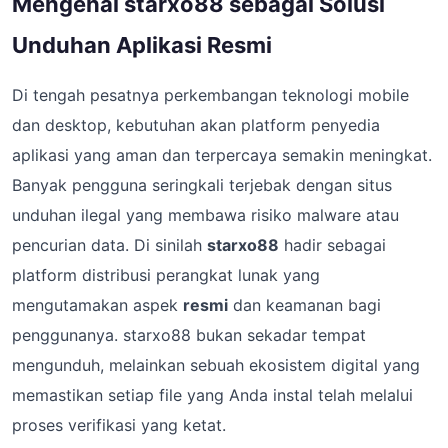
Mengenal starxo88 sebagai Solusi
Unduhan Aplikasi Resmi
Di tengah pesatnya perkembangan teknologi mobile
dan desktop, kebutuhan akan platform penyedia
aplikasi yang aman dan terpercaya semakin meningkat.
Banyak pengguna seringkali terjebak dengan situs
unduhan ilegal yang membawa risiko malware atau
pencurian data. Di sinilah
starxo88
hadir sebagai
platform distribusi perangkat lunak yang
mengutamakan aspek
resmi
dan keamanan bagi
penggunanya. starxo88 bukan sekadar tempat
mengunduh, melainkan sebuah ekosistem digital yang
memastikan setiap file yang Anda instal telah melalui
proses verifikasi yang ketat.