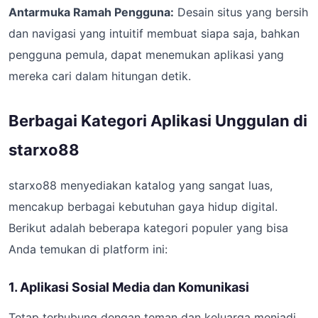
Antarmuka Ramah Pengguna:
Desain situs yang bersih
dan navigasi yang intuitif membuat siapa saja, bahkan
pengguna pemula, dapat menemukan aplikasi yang
mereka cari dalam hitungan detik.
Berbagai Kategori Aplikasi Unggulan di
starxo88
starxo88 menyediakan katalog yang sangat luas,
mencakup berbagai kebutuhan gaya hidup digital.
Berikut adalah beberapa kategori populer yang bisa
Anda temukan di platform ini:
1. Aplikasi Sosial Media dan Komunikasi
Tetap terhubung dengan teman dan keluarga menjadi