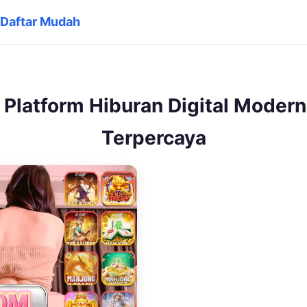
 Daftar Mudah
– Platform Hiburan Digital Moder
Terpercaya