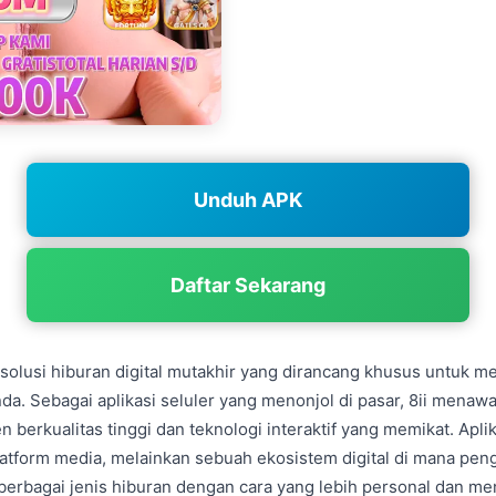
Unduh APK
Daftar Sekarang
i solusi hiburan digital mutakhir yang dirancang khusus untuk 
a. Sebagai aplikasi seluler yang menonjol di pasar, 8ii menaw
n berkualitas tinggi dan teknologi interaktif yang memikat. Aplika
atform media, melainkan sebuah ekosistem digital di mana pen
erbagai jenis hiburan dengan cara yang lebih personal dan me