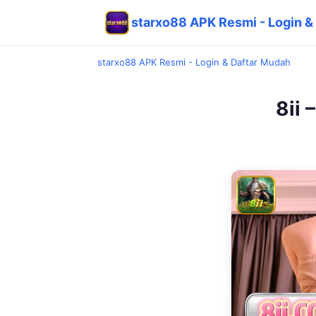
starxo88 APK Resmi - Login &
starxo88 APK Resmi - Login & Daftar Mudah
8ii 